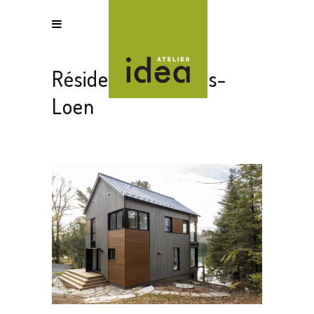
Résidence Gantous-
Loen